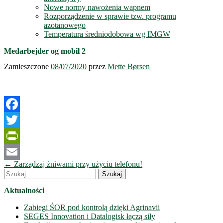
Nowe normy nawożenia wapnem
Rozporządzenie w sprawie tzw. programu
azotanowego
Temperatura średniodobowa wg IMGW
Medarbejder og mobil 2
Zamieszczone
08/07/2020
przez
Mette Børsen
Facebook
Twitter
PrintFriendly
Nawigacja
←
Zarządzaj żniwami przy użyciu telefonu!
Email
wpisów
Szukaj:
Aktualności
Zabiegi ŚOR pod kontrolą dzięki Agrinavii
SEGES Innovation i Datalogisk łączą siły