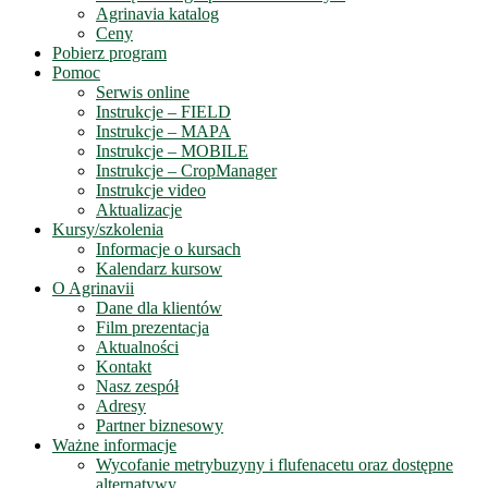
Agrinavia katalog
Ceny
Pobierz program
Pomoc
Serwis online
Instrukcje – FIELD
Instrukcje – MAPA
Instrukcje – MOBILE
Instrukcje – CropManager
Instrukcje video
Aktualizacje
Kursy/szkolenia
Informacje o kursach
Kalendarz kursow
O Agrinavii
Dane dla klientów
Film prezentacja
Aktualności
Kontakt
Nasz zespół
Adresy
Partner biznesowy
Ważne informacje
Wycofanie metrybuzyny i flufenacetu oraz dostępne
alternatywy