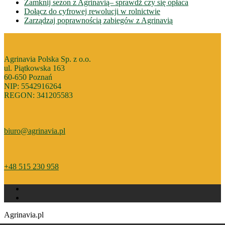
Zamknij sezon z Agrinavią– sprawdż czy się opłaca
Dołącz do cyfrowej rewolucji w rolnictwie
Zarządzaj poprawnością zabiegów z Agrinavią
Agrinavia Polska Sp. z o.o.
ul. Piątkowska 163
60-650 Poznań
NIP: 5542916264
REGON: 341205583
biuro@agrinavia.pl
+48 515 230 958
Agrinavia.pl