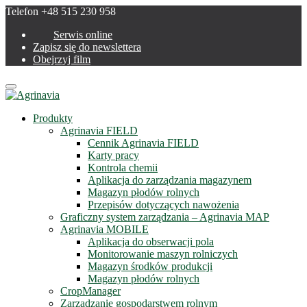
Telefon +48 515 230 958
Serwis online
Zapisz się do newslettera
Obejrzyj film
Menu
Produkty
Agrinavia FIELD
Cennik Agrinavia FIELD
Karty pracy
Kontrola chemii
Aplikacja do zarządzania magazynem
Magazyn płodów rolnych
Przepisów dotyczących nawożenia
Graficzny system zarządzania – Agrinavia MAP
Agrinavia MOBILE
Aplikacja do obserwacji pola
Monitorowanie maszyn rolniczych
Magazyn środków produkcji
Magazyn płodów rolnych
CropManager
Zarządzanie gospodarstwem rolnym