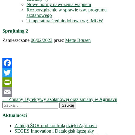
Nowe normy nawożenia wapnem
Rozporządzenie w sprawie tzw. programu
azotanowego
Temperatura średniodobowa wg IMGW
Sprøjtning 2
Zamieszczone
06/02/2023
przez
Mette Børsen
Facebook
Twitter
PrintFriendly
Nawigacja
←
Zmiany Dyrektywy azotanowej oraz zmiany w Agrinavii
Email
wpisów
Szukaj:
Aktualności
Zabiegi ŚOR pod kontrolą dzięki Agrinavii
SEGES Innovation i Datalogisk łączą siły