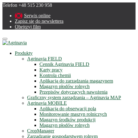
Telefon +48 515 230 958
Serwis online
Zapisz się do newslettera
Obejrzyj film
Menu
Produkty
Agrinavia FIELD
Cennik Agrinavia FIELD
Karty pracy
Kontrola chemii
Aplikacja do zarządzania magazynem
Magazyn płodów rolnych
Przepisów dotyczących nawożenia
Graficzny system zarządzania – Agrinavia MAP
Agrinavia MOBILE
Aplikacja do obserwacji pola
Monitorowanie maszyn rolniczych
Magazyn środków produkcji
Magazyn płodów rolnych
CropManager
Zarządzanie gospodarstwem rolnym