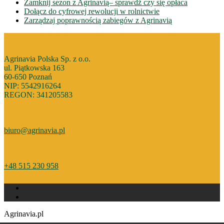
Zamknij sezon z Agrinavią– sprawdż czy się opłaca
Dołącz do cyfrowej rewolucji w rolnictwie
Zarządzaj poprawnością zabiegów z Agrinavią
Agrinavia Polska Sp. z o.o.
ul. Piątkowska 163
60-650 Poznań
NIP: 5542916264
REGON: 341205583
biuro@agrinavia.pl
+48 515 230 958
Agrinavia.pl