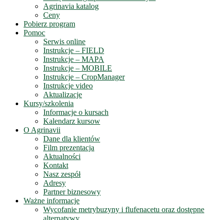
Agrinavia katalog
Ceny
Pobierz program
Pomoc
Serwis online
Instrukcje – FIELD
Instrukcje – MAPA
Instrukcje – MOBILE
Instrukcje – CropManager
Instrukcje video
Aktualizacje
Kursy/szkolenia
Informacje o kursach
Kalendarz kursow
O Agrinavii
Dane dla klientów
Film prezentacja
Aktualności
Kontakt
Nasz zespół
Adresy
Partner biznesowy
Ważne informacje
Wycofanie metrybuzyny i flufenacetu oraz dostępne
alternatywy