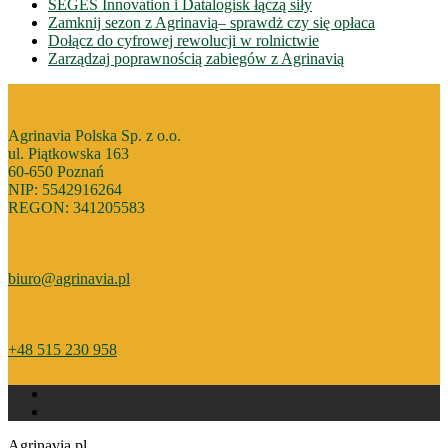
SEGES Innovation i Datalogisk łączą siły
Zamknij sezon z Agrinavią– sprawdż czy się opłaca
Dołącz do cyfrowej rewolucji w rolnictwie
Zarządzaj poprawnością zabiegów z Agrinavią
Agrinavia Polska Sp. z o.o.
ul. Piątkowska 163
60-650 Poznań
NIP: 5542916264
REGON: 341205583
biuro@agrinavia.pl
+48 515 230 958
Agrinavia.pl