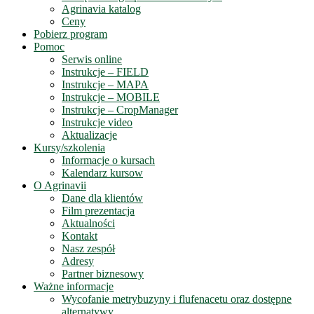
Agrinavia katalog
Ceny
Pobierz program
Pomoc
Serwis online
Instrukcje – FIELD
Instrukcje – MAPA
Instrukcje – MOBILE
Instrukcje – CropManager
Instrukcje video
Aktualizacje
Kursy/szkolenia
Informacje o kursach
Kalendarz kursow
O Agrinavii
Dane dla klientów
Film prezentacja
Aktualności
Kontakt
Nasz zespół
Adresy
Partner biznesowy
Ważne informacje
Wycofanie metrybuzyny i flufenacetu oraz dostępne
alternatywy