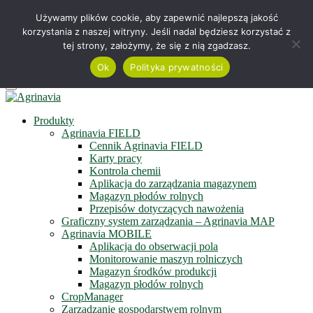
Telefon +48 515 230 958
Używamy plików cookie, aby zapewnić najlepszą jakość
korzystania z naszej witryny. Jeśli nadal będziesz korzystać z
Serwis online
tej strony, założymy, że się z nią zgadzasz.
Zapisz się do newslettera
Obejrzyj film
Ok
Polityka prywatności
Menu
Produkty
Agrinavia FIELD
Cennik Agrinavia FIELD
Karty pracy
Kontrola chemii
Aplikacja do zarządzania magazynem
Magazyn płodów rolnych
Przepisów dotyczących nawożenia
Graficzny system zarządzania – Agrinavia MAP
Agrinavia MOBILE
Aplikacja do obserwacji pola
Monitorowanie maszyn rolniczych
Magazyn środków produkcji
Magazyn płodów rolnych
CropManager
Zarządzanie gospodarstwem rolnym