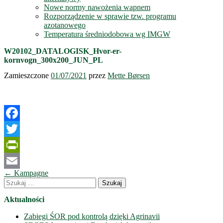
Nowe normy nawożenia wapnem
Rozporządzenie w sprawie tzw. programu
azotanowego
Temperatura średniodobowa wg IMGW
W20102_DATALOGISK_Hvor-er-
kornvogn_300x200_JUN_PL
Zamieszczone
01/07/2021
przez
Mette Børsen
Facebook
Twitter
PrintFriendly
Nawigacja
←
Kampagne
Email
wpisów
Szukaj:
Aktualności
Zabiegi ŚOR pod kontrolą dzięki Agrinavii