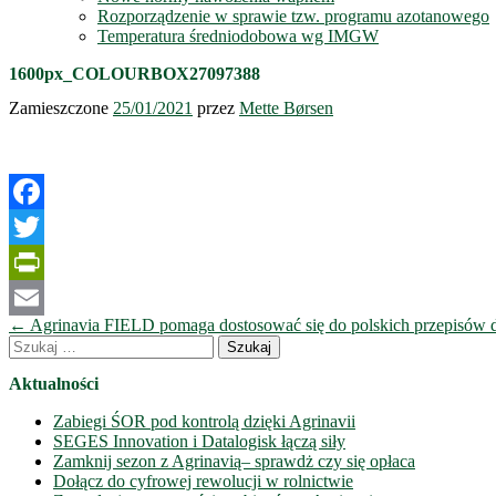
Rozporządzenie w sprawie tzw. programu azotanowego
Temperatura średniodobowa wg IMGW
1600px_COLOURBOX27097388
Zamieszczone
25/01/2021
przez
Mette Børsen
Facebook
Twitter
PrintFriendly
Nawigacja
←
Agrinavia FIELD pomaga dostosować się do polskich przepisów 
Email
wpisów
Szukaj:
Aktualności
Zabiegi ŚOR pod kontrolą dzięki Agrinavii
SEGES Innovation i Datalogisk łączą siły
Zamknij sezon z Agrinavią– sprawdż czy się opłaca
Dołącz do cyfrowej rewolucji w rolnictwie