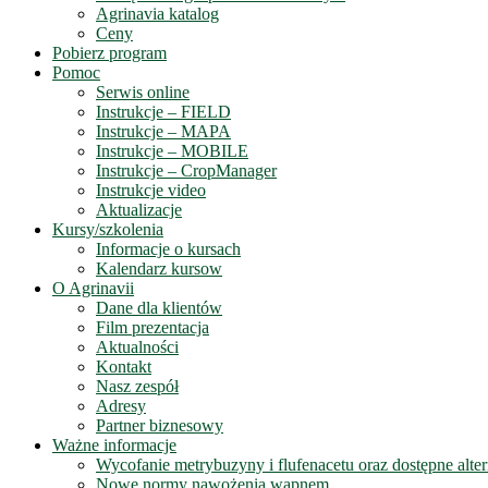
Agrinavia katalog
Ceny
Pobierz program
Pomoc
Serwis online
Instrukcje – FIELD
Instrukcje – MAPA
Instrukcje – MOBILE
Instrukcje – CropManager
Instrukcje video
Aktualizacje
Kursy/szkolenia
Informacje o kursach
Kalendarz kursow
O Agrinavii
Dane dla klientów
Film prezentacja
Aktualności
Kontakt
Nasz zespół
Adresy
Partner biznesowy
Ważne informacje
Wycofanie metrybuzyny i flufenacetu oraz dostępne alte
Nowe normy nawożenia wapnem