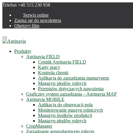
Telefon +48 515 230 958
Serwis online
Zapisz się do newslettera
Obejrzyj film
Menu
Produkty
Agrinavia FIELD
Cennik Agrinavia FIELD
Karty pracy
Kontrola chemii
Aplikacja do zarządzania magazynem
Magazyn płodów rolnych
Przepisów dotyczących nawożenia
Graficzny system zarządzania – Agrinavia MAP
Agrinavia MOBILE
Aplikacja do obserwacji pola
Monitorowanie maszyn rolniczych
Magazyn środków produkcji
Magazyn płodów rolnych
CropManager
Zarządzanie gospodarstwem rolnym