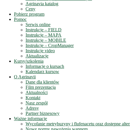
Agrinavia katalog
Ceny
Pobierz program
Pomoc
Serwis online
Instrukcje – FIELD
Instrukcje – MAPA
Instrukcje – MOBILE
Instrukcje – CropManager
Instrukcje video
Aktualizacje
Kursy/szkolenia
Informacje o kursach
Kalendarz kursow
O Agrinavii
Dane dla klientów
Film prezentacja
Aktualności
Kontakt
Nasz zespół
Adresy
Partner biznesowy
Ważne informacje
Wycofanie metrybuzyny i flufenacetu oraz dostępne alte
Nowe normy nawożenia wapnem