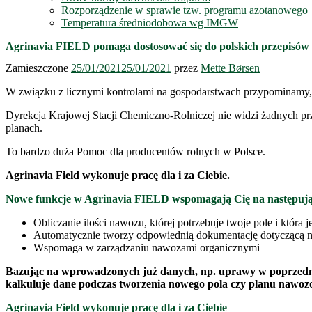
Rozporządzenie w sprawie tzw. programu azotanowego
Temperatura średniodobowa wg IMGW
Agrinavia FIELD pomaga dostosować się do polskich przepisów
Zamieszczone
25/01/2021
25/01/2021
przez
Mette Børsen
W związku z licznymi kontrolami na gospodarstwach przypominamy,
Dyrekcja Krajowej Stacji Chemiczno-Rolniczej nie widzi żadnych p
planach.
To bardzo duża Pomoc dla producentów rolnych w Polsce.
Agrinavia Field wykonuje pracę dla i za Ciebie.
Nowe funkcje w Agrinavia FIELD wspomagają Cię na następuj
Obliczanie ilości nawozu, której potrzebuje twoje pole i która
Automatycznie tworzy odpowiednią dokumentację dotyczącą 
Wspomaga w zarządzaniu nawozami organicznymi
Bazując na wprowadzonych już danych, np. uprawy w poprzedni
kalkuluje dane podczas tworzenia nowego pola czy planu nawoz
Agrinavia Field wykonuje pracę dla i za Ciebie