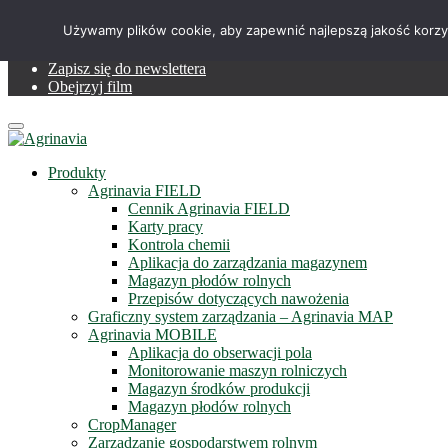
Telefon +48 515 230 958
Używamy plików cookie, aby zapewnić najlepszą jakość korzysta
Serwis online
Zapisz się do newslettera
Obejrzyj film
Menu
Produkty
Agrinavia FIELD
Cennik Agrinavia FIELD
Karty pracy
Kontrola chemii
Aplikacja do zarządzania magazynem
Magazyn płodów rolnych
Przepisów dotyczących nawożenia
Graficzny system zarządzania – Agrinavia MAP
Agrinavia MOBILE
Aplikacja do obserwacji pola
Monitorowanie maszyn rolniczych
Magazyn środków produkcji
Magazyn płodów rolnych
CropManager
Zarządzanie gospodarstwem rolnym