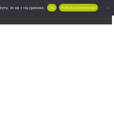
żymy, że się z nią zgadzasz.
Ok
Polityka prywatności