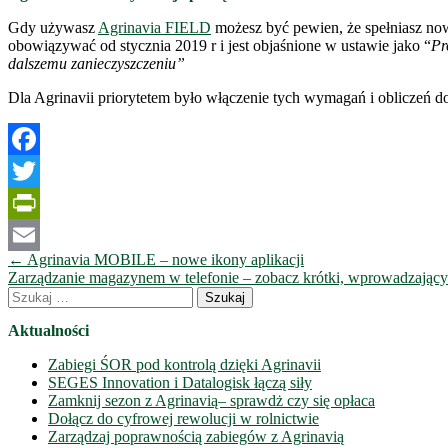
Gdy używasz
Agrinavia FIELD
możesz być pewien, że spełniasz no
obowiązywać od stycznia 2019 r i jest objaśnione w ustawie jako “
Pr
dalszemu zanieczyszczeniu”
Dla Agrinavii priorytetem było włączenie tych wymagań i obliczeń d
Facebook
Twitter
PrintFriendly
Nawigacja
←
Agrinavia MOBILE – nowe ikony aplikacji
Email
wpisów
Zarządzanie magazynem w telefonie – zobacz krótki, wprowadzający
Szukaj:
Aktualności
Zabiegi ŚOR pod kontrolą dzięki Agrinavii
SEGES Innovation i Datalogisk łączą siły
Zamknij sezon z Agrinavią– sprawdż czy się opłaca
Dołącz do cyfrowej rewolucji w rolnictwie
Zarządzaj poprawnością zabiegów z Agrinavią