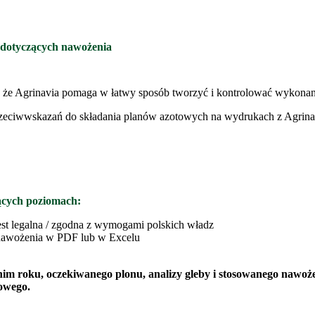
 dotyczących nawożenia
 że Agrinavia pomaga w łatwy sposób tworzyć i kontrolować wykonan
rzeciwwskazań do składania planów azotowych na wydrukach z Agrina
ących poziomach:
 jest legalna / zgodna z wymogami polskich władz
nawożenia w PDF lub w Excelu
m roku, oczekiwanego plonu, analizy gleby i stosowanego nawoż
owego.