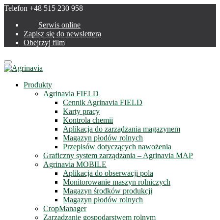
Telefon +48 515 230 958
Serwis online
Zapisz się do newslettera
Obejrzyj film
Menu
Produkty
Agrinavia FIELD
Cennik Agrinavia FIELD
Karty pracy
Kontrola chemii
Aplikacja do zarządzania magazynem
Magazyn płodów rolnych
Przepisów dotyczących nawożenia
Graficzny system zarządzania – Agrinavia MAP
Agrinavia MOBILE
Aplikacja do obserwacji pola
Monitorowanie maszyn rolniczych
Magazyn środków produkcji
Magazyn płodów rolnych
CropManager
Zarządzanie gospodarstwem rolnym