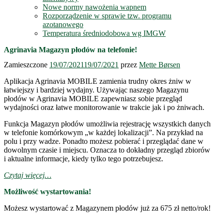
Nowe normy nawożenia wapnem
Rozporządzenie w sprawie tzw. programu
azotanowego
Temperatura średniodobowa wg IMGW
Agrinavia Magazyn płodów na telefonie!
Zamieszczone
19/07/2021
19/07/2021
przez
Mette Børsen
Aplikacja Agrinavia MOBILE zamienia trudny okres żniw w
łatwiejszy i bardziej wydajny. Używając naszego Magazynu
płodów w Agrinavia MOBILE zapewniasz sobie przegląd
wydajności oraz łatwe monitorowanie w trakcie jak i po żniwach.
Funkcja Magazyn płodów umożliwia rejestrację wszystkich danych
w telefonie komórkowym „w każdej lokalizacji”. Na przykład na
polu i przy wadze. Ponadto możesz pobierać i przeglądać dane w
dowolnym czasie i miejscu. Oznacza to dokładny przegląd zbiorów
i aktualne informacje, kiedy tylko tego potrzebujesz.
Czytaj więcej…
Możliwość wystartowania!
Możesz wystartować z Magazynem płodów już za 675 zł netto/rok!