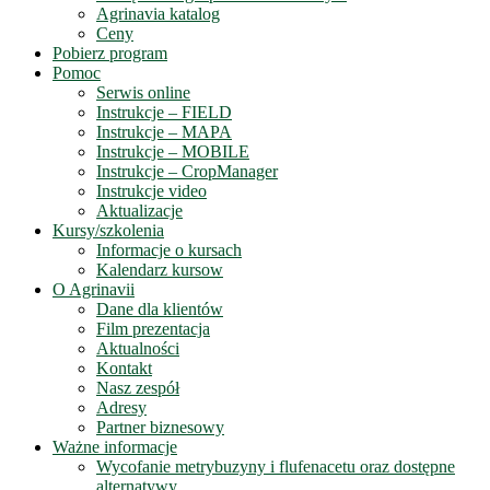
Agrinavia katalog
Ceny
Pobierz program
Pomoc
Serwis online
Instrukcje – FIELD
Instrukcje – MAPA
Instrukcje – MOBILE
Instrukcje – CropManager
Instrukcje video
Aktualizacje
Kursy/szkolenia
Informacje o kursach
Kalendarz kursow
O Agrinavii
Dane dla klientów
Film prezentacja
Aktualności
Kontakt
Nasz zespół
Adresy
Partner biznesowy
Ważne informacje
Wycofanie metrybuzyny i flufenacetu oraz dostępne
alternatywy