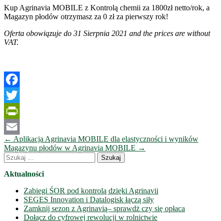
Kup Agrinavia MOBILE z Kontrolą chemii za 1800zł netto/rok, a
Magazyn płodów otrzymasz za 0 zł za pierwszy rok!
Oferta obowiązuje do 31 Sierpnia 2021 and the prices are without
VAT.
Facebook
Twitter
PrintFriendly
Nawigacja
←
Aplikacja Agrinavia MOBILE dla elastyczności i wyników
Email
wpisów
Magazynu płodów w Agrinavia MOBILE
→
Szukaj:
Aktualności
Zabiegi ŚOR pod kontrolą dzięki Agrinavii
SEGES Innovation i Datalogisk łączą siły
Zamknij sezon z Agrinavią– sprawdż czy się opłaca
Dołącz do cyfrowej rewolucji w rolnictwie