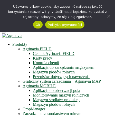
Telefon +48 515 230 958
Używamy plików cookie, aby zapewnić najlepszą jakość
korzystania z naszej witryny. Jeśli nadal będziesz korzystać z
Serwis online
tej strony, założymy, że się z nią zgadzasz.
Zapisz się do newslettera
Obejrzyj film
Ok
Polityka prywatności
Menu
Produkty
Agrinavia FIELD
Cennik Agrinavia FIELD
Karty pracy
Kontrola chemii
Aplikacja do zarządzania magazynem
Magazyn płodów rolnych
Przepisów dotyczących nawożenia
Graficzny system zarządzania – Agrinavia MAP
Agrinavia MOBILE
Aplikacja do obserwacji pola
Monitorowanie maszyn rolniczych
Magazyn środków produkcji
Magazyn płodów rolnych
CropManager
Zarządzanie gospodarstwem rolnym