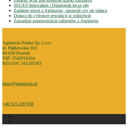
Zabiegi ŚOR pod kontrolą dzięki Agrinavii
SEGES Innovation i Datalogisk łączą siły
Zamknij sezon z Agrinavią– sprawdż czy się opłaca
Dołącz do cyfrowej rewolucji w rolnictwie
Zarządzaj poprawnością zabiegów z Agrinavią
Agrinavia Polska Sp. z o.o.
ul. Piątkowska 163
60-650 Poznań
NIP: 5542916264
REGON: 341205583
biuro@agrinavia.pl
+48 515 230 958