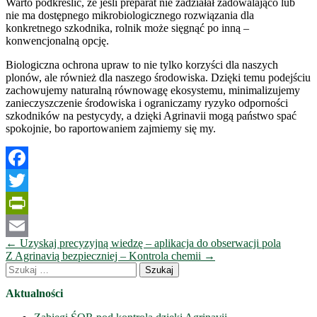
Warto podkreślić, że jeśli preparat nie zadziałał zadowalająco lub
nie ma dostępnego mikrobiologicznego rozwiązania dla
konkretnego szkodnika, rolnik może sięgnąć po inną –
konwencjonalną opcję.
Biologiczna ochrona upraw to nie tylko korzyści dla naszych
plonów, ale również dla naszego środowiska. Dzięki temu podejściu
zachowujemy naturalną równowagę ekosystemu, minimalizujemy
zanieczyszczenie środowiska i ograniczamy ryzyko odporności
szkodników na pestycydy, a dzięki Agrinavii mogą państwo spać
spokojnie, bo raportowaniem zajmiemy się my.
Facebook
Twitter
PrintFriendly
Nawigacja
←
Uzyskaj precyzyjną wiedzę – aplikacja do obserwacji pola
Email
wpisów
Z Agrinavią bezpieczniej – Kontrola chemii
→
Szukaj:
Aktualności