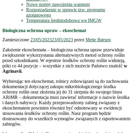
Nowe normy nawożenia wapnem
Rozporządzenie w sprawie tzw. programu
azotanowego
Temperatura średniodobowa wg IMGW
Biologiczna ochrona upraw – ekoschemat
Zamieszczone
23/05/2023
23/05/2023
przez
Mette Børsen
Założenie ekoschematu – biologiczna ochrona upraw przewiduje
zwiększenie wykorzystania alternatywnych metod ochrony roślin
przed szkodnikami. W rejestrze środków ochrony roślin widnieją,
póki co 44 pozycje – wszystkie z nich możecie Państwo znaleźć
w
Agrinavii
.
Wybierając ten ekoschemat, rolnicy zobowiązani są do zachowania
dokumentacji dotyczącej zakupu mikrobiologicznego środka
ochrony roślin oraz złożenia jej do 31 sierpnia do swojego biura
ARiMR – dokumentacja musi zawierać informacje o nazwie środka
i danych nabywcy. Każdy przeprowadzony zabieg związany z
ekoschematem powinien również być odnotowany w ewidencji
stosowania środków ochrony roślin. Nasz program będzie
dostosowany do wszelkich wymogów związanych z raportowaniem
zabiegów.