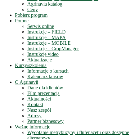
Agrinavia katalog
Ceny
Pobierz program
Pomoc
Serwis online
Instrukcje – FIELD
Instrukcje – MAPA
Instrukcje – MOBILE
Instrukcje – CropManager
Instrukcje video
Aktualizacje
Kursy/szkolenia
Informacje o kursach
Kalendarz kursow
O Agrinavii
Dane dla klientów
Film prezentacja
Aktualności
Kontakt
Nasz zespół
Adresy
Partner biznesowy
Ważne informacje
Wycofanie metrybuzyny i flufenacetu oraz dostępne
alternatywy