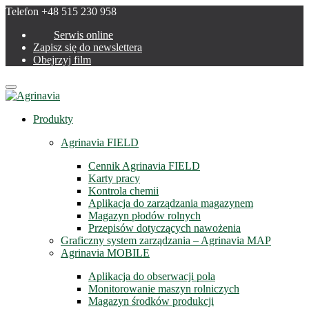
Telefon +48 515 230 958
Serwis online
Zapisz się do newslettera
Obejrzyj film
Menu
Produkty
Agrinavia FIELD
Cennik Agrinavia FIELD
Karty pracy
Kontrola chemii
Aplikacja do zarządzania magazynem
Magazyn płodów rolnych
Przepisów dotyczących nawożenia
Graficzny system zarządzania – Agrinavia MAP
Agrinavia MOBILE
Aplikacja do obserwacji pola
Monitorowanie maszyn rolniczych
Magazyn środków produkcji