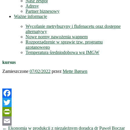
Nasz zespół
Adresy
Partner biznesowy
Ważne informacje
Wycofanie metrybuzyny i flufenacetu oraz dostępne
alternatywy
Nowe normy nawożenia wapnem
Rozporządzenie w sprawie tzw. programu
azotanowego
Temperatura średniodobowa wg IMGW
kursus
Zamieszczone
07/02/2022
przez
Mette Børsen
Facebook
Twitter
PrintFriendly
Nawigacja
←
Ekonomia w produkcji z niezależnym doradcą dr Paweł Boczar