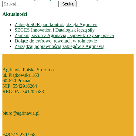
Email
wpisów
Szukaj:
Aktualności
Zabiegi ŚOR pod kontrolą dzięki Agrinavii
SEGES Innovation i Datalogisk łączą siły
Zamknij sezon z Agrinavią– sprawdż czy się opłaca
Dołącz do cyfrowej rewolucji w rolnictwie
Zarządzaj poprawnością zabiegów z Agrinavią
Agrinavia Polska Sp. z o.o.
ul. Piątkowska 163
60-650 Poznań
NIP: 5542916264
REGON: 341205583
biuro@agrinavia.pl
+48 515 230 958