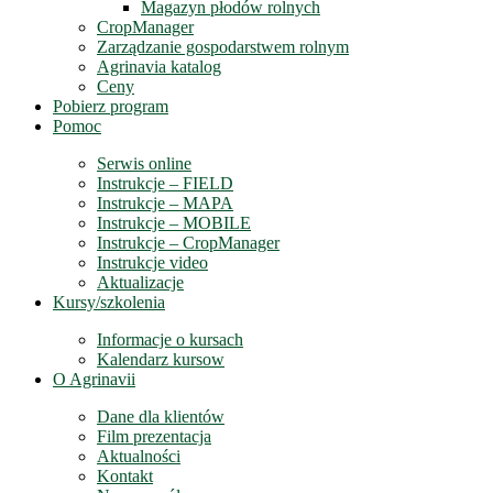
Magazyn płodów rolnych
CropManager
Zarządzanie gospodarstwem rolnym
Agrinavia katalog
Ceny
Pobierz program
Pomoc
Serwis online
Instrukcje – FIELD
Instrukcje – MAPA
Instrukcje – MOBILE
Instrukcje – CropManager
Instrukcje video
Aktualizacje
Kursy/szkolenia
Informacje o kursach
Kalendarz kursow
O Agrinavii
Dane dla klientów
Film prezentacja
Aktualności
Kontakt