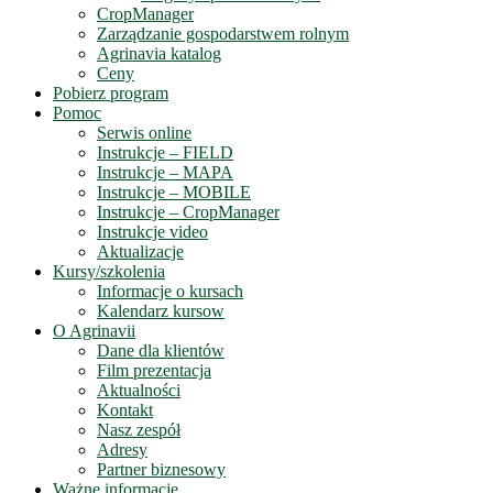
CropManager
Zarządzanie gospodarstwem rolnym
Agrinavia katalog
Ceny
Pobierz program
Pomoc
Serwis online
Instrukcje – FIELD
Instrukcje – MAPA
Instrukcje – MOBILE
Instrukcje – CropManager
Instrukcje video
Aktualizacje
Kursy/szkolenia
Informacje o kursach
Kalendarz kursow
O Agrinavii
Dane dla klientów
Film prezentacja
Aktualności
Kontakt
Nasz zespół
Adresy
Partner biznesowy
Ważne informacje