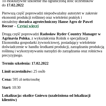
To ekskluzywne szkolenie ma ograniczoną ilość uczestników
do
17.02.2022
Pierwszą część poprowadzi niepodważalny autorytet w zakresie
ekonomii produkcji roślinnej oraz wieloletni praktyk i
niezależny
doradca agrotechniczny Hanse Agro
dr Paweł
Boczar
–
Czytaj więcej
Drugą część poprowadzi
Radosław Ryder Country Manager w
Agrinavia Polska
, z wykształcenia Rolnik o specjalizacji
Ekonomika gospodarki żywnościowej, posiadający wieloletnie
doświadczenie w handlu środkami produkcji, zarządzaniu produkcją
roślinną i wykorzystywaniu narzędzi do zarządzania oraz rolnictwa
precyzyjnego.
Termin szkolenia:
17.02.2022
Limit uczestników:
25 osób
Cena:
595 zł netto/osobę
Start:
10:30
Lokalizacja: okolice Gniewu (uzależniona od lokalizacji
klientów)