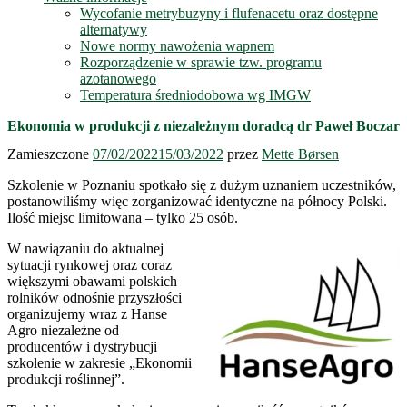
Wycofanie metrybuzyny i flufenacetu oraz dostępne
alternatywy
Nowe normy nawożenia wapnem
Rozporządzenie w sprawie tzw. programu
azotanowego
Temperatura średniodobowa wg IMGW
Ekonomia w produkcji z niezależnym doradcą dr Paweł Boczar
Zamieszczone
07/02/2022
15/03/2022
przez
Mette Børsen
Szkolenie w Poznaniu spotkało się z dużym uznaniem uczestników,
postanowiliśmy więc zorganizować identyczne na północy Polski.
Ilość miejsc limitowana – tylko 25 osób.
W nawiązaniu do aktualnej
sytuacji rynkowej oraz coraz
większymi obawami polskich
rolników odnośnie przyszłości
organizujemy wraz z Hanse
Agro niezależne od
producentów i dystrybucji
szkolenie w zakresie „Ekonomii
produkcji roślinnej”.