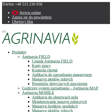
Telefon +48 515 230 958
Serwis online
Zapisz się do newslettera
Obejrzyj film
Menu
Produkty
Agrinavia FIELD
Cennik Agrinavia FIELD
Karty pracy
Kontrola chemii
Aplikacja do zarządzania magazynem
Magazyn płodów rolnych
Przepisów dotyczących nawożenia
Graficzny system zarządzania – Agrinavia MAP
Agrinavia MOBILE
Aplikacja do obserwacji pola
Monitorowanie maszyn rolniczych
Magazyn środków produkcji
Magazyn płodów rolnych