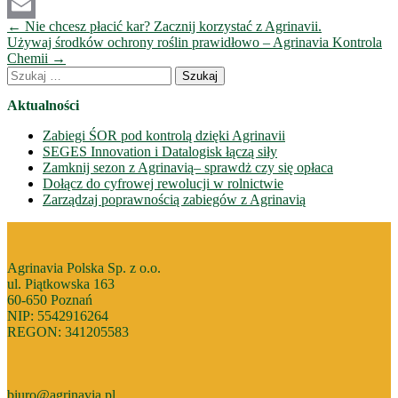
PrintFriendly
Nawigacja
←
Nie chcesz płacić kar? Zacznij korzystać z Agrinavii.
Email
wpisów
Używaj środków ochrony roślin prawidłowo – Agrinavia Kontrola
Chemii
→
Szukaj:
Aktualności
Zabiegi ŚOR pod kontrolą dzięki Agrinavii
SEGES Innovation i Datalogisk łączą siły
Zamknij sezon z Agrinavią– sprawdż czy się opłaca
Dołącz do cyfrowej rewolucji w rolnictwie
Zarządzaj poprawnością zabiegów z Agrinavią
Agrinavia Polska Sp. z o.o.
ul. Piątkowska 163
60-650 Poznań
NIP: 5542916264
REGON: 341205583
biuro@agrinavia.pl