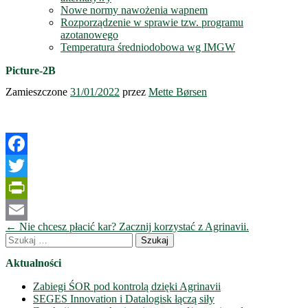
Nowe normy nawożenia wapnem
Rozporządzenie w sprawie tzw. programu
azotanowego
Temperatura średniodobowa wg IMGW
Picture-2B
Zamieszczone
31/01/2022
przez
Mette Børsen
Facebook
Twitter
PrintFriendly
Nawigacja
←
Nie chcesz płacić kar? Zacznij korzystać z Agrinavii.
Email
wpisów
Szukaj:
Aktualności
Zabiegi ŚOR pod kontrolą dzięki Agrinavii
SEGES Innovation i Datalogisk łączą siły