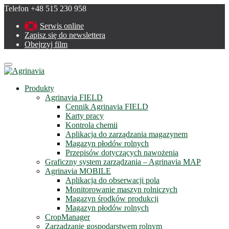
Telefon +48 515 230 958
Serwis online
Zapisz się do newslettera
Obejrzyj film
Menu
Produkty
Agrinavia FIELD
Cennik Agrinavia FIELD
Karty pracy
Kontrola chemii
Aplikacja do zarządzania magazynem
Magazyn płodów rolnych
Przepisów dotyczących nawożenia
Graficzny system zarządzania – Agrinavia MAP
Agrinavia MOBILE
Aplikacja do obserwacji pola
Monitorowanie maszyn rolniczych
Magazyn środków produkcji
Magazyn płodów rolnych
CropManager
Zarządzanie gospodarstwem rolnym