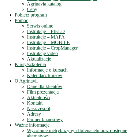
Agrinavia katalog
Ceny
Pobierz program
Pomoc
Serwis online
Instrukcje – FIELD
Instrukcje – MAPA
Instrukcje – MOBILE
Instrukcje – CropManager
Instrukcje video
Aktualizacje
Kursy/szkolenia
Informacje o kursach
Kalendarz kursow
O Agrinavii
Dane dla klientów
Film prezentacja
Aktualności
Kontakt
Nasz zespół
Adresy
Partner biznesowy
Ważne informacje
Wycofanie metrybuzyny i flufenacetu oraz dostępne
alternatywy