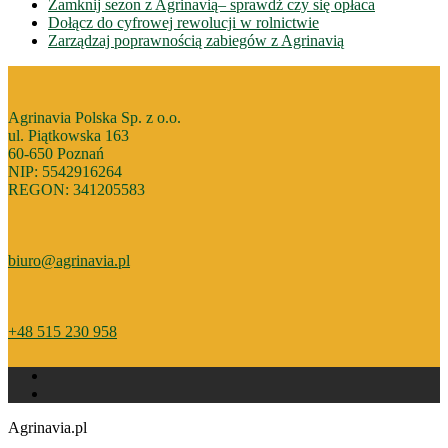
Zamknij sezon z Agrinavią– sprawdż czy się opłaca
Dołącz do cyfrowej rewolucji w rolnictwie
Zarządzaj poprawnością zabiegów z Agrinavią
Agrinavia Polska Sp. z o.o.
ul. Piątkowska 163
60-650 Poznań
NIP: 5542916264
REGON: 341205583
biuro@agrinavia.pl
+48 515 230 958
Agrinavia.pl