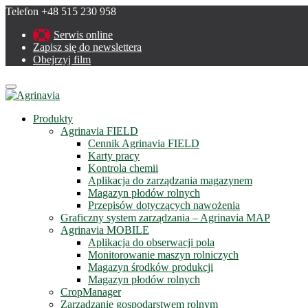
Telefon +48 515 230 958
Serwis online
Zapisz się do newslettera
Obejrzyj film
Menu
Produkty
Agrinavia FIELD
Cennik Agrinavia FIELD
Karty pracy
Kontrola chemii
Aplikacja do zarządzania magazynem
Magazyn płodów rolnych
Przepisów dotyczących nawożenia
Graficzny system zarządzania – Agrinavia MAP
Agrinavia MOBILE
Aplikacja do obserwacji pola
Monitorowanie maszyn rolniczych
Magazyn środków produkcji
Magazyn płodów rolnych
CropManager
Zarządzanie gospodarstwem rolnym