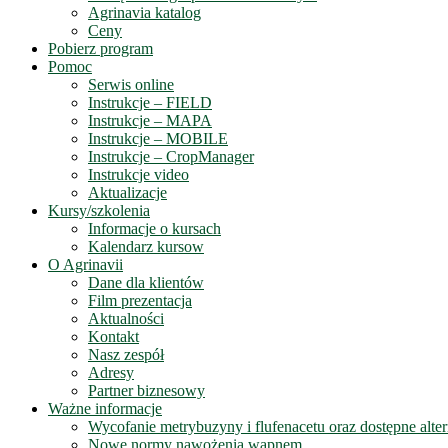
Agrinavia katalog
Ceny
Pobierz program
Pomoc
Serwis online
Instrukcje – FIELD
Instrukcje – MAPA
Instrukcje – MOBILE
Instrukcje – CropManager
Instrukcje video
Aktualizacje
Kursy/szkolenia
Informacje o kursach
Kalendarz kursow
O Agrinavii
Dane dla klientów
Film prezentacja
Aktualności
Kontakt
Nasz zespół
Adresy
Partner biznesowy
Ważne informacje
Wycofanie metrybuzyny i flufenacetu oraz dostępne alte
Nowe normy nawożenia wapnem