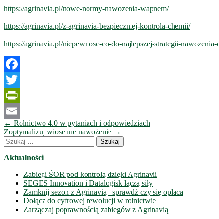
https://agrinavia.pl/nowe-normy-nawozenia-wapnem/
https://agrinavia.pl/z-agrinavia-bezpieczniej-kontrola-chemii/
https://agrinavia.pl/niepewnosc-co-do-najlepszej-strategii-nawozenia-o
Facebook
Twitter
PrintFriendly
Nawigacja
←
Rolnictwo 4.0 w pytaniach i odpowiedziach
Email
wpisów
Zoptymalizuj wiosenne nawożenie
→
Szukaj:
Aktualności
Zabiegi ŚOR pod kontrolą dzięki Agrinavii
SEGES Innovation i Datalogisk łączą siły
Zamknij sezon z Agrinavią– sprawdż czy się opłaca
Dołącz do cyfrowej rewolucji w rolnictwie
Zarządzaj poprawnością zabiegów z Agrinavią