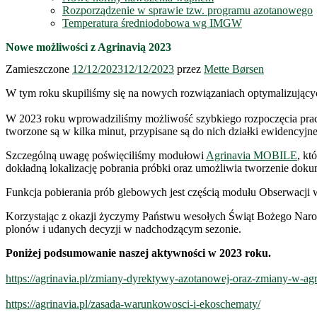
Rozporządzenie w sprawie tzw. programu azotanowego
Temperatura średniodobowa wg IMGW
Nowe możliwości z Agrinavią 2023
Zamieszczone
12/12/2023
12/12/2023
przez
Mette Børsen
W tym roku skupiliśmy się na nowych rozwiązaniach optymalizującyc
W 2023 roku wprowadziliśmy możliwość szybkiego rozpoczęcia prac
tworzone są w kilka minut, przypisane są do nich działki ewidencyj
Szczególną uwagę poświęciliśmy modułowi
Agrinavia MOBILE
, kt
dokładną lokalizację pobrania próbki oraz umożliwia tworzenie doku
Funkcja pobierania prób glebowych jest częścią modułu Obserwacji w
Korzystając z okazji życzymy Państwu wesołych Świąt Bożego Narodz
plonów i udanych decyzji w nadchodzącym sezonie.
Poniżej podsumowanie naszej aktywności w 2023 roku.
https://agrinavia.pl/zmiany-dyrektywy-azotanowej-oraz-zmiany-w-agr
https://agrinavia.pl/zasada-warunkowosci-i-ekoschematy/