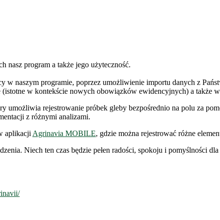
h nasz program a także jego użyteczność.
y w naszym programie, poprzez umożliwienie importu danych z Państ
ne (istotne w kontekście nowych obowiązków ewidencyjnych) a także w
óry umożliwia rejestrowanie próbek gleby bezpośrednio na polu za p
mentacji z różnymi analizami.
 aplikacji
Agrinavia MOBILE
, gdzie można rejestrować różne element
enia. Niech ten czas będzie pełen radości, spokoju i pomyślności d
inavii/