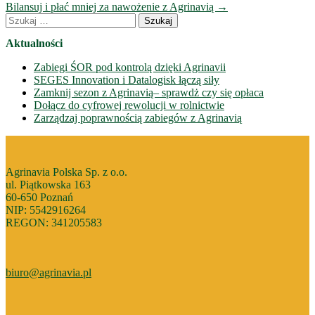
wpisów
Bilansuj i płać mniej za nawożenie z Agrinavią
→
Szukaj:
Aktualności
Zabiegi ŚOR pod kontrolą dzięki Agrinavii
SEGES Innovation i Datalogisk łączą siły
Zamknij sezon z Agrinavią– sprawdż czy się opłaca
Dołącz do cyfrowej rewolucji w rolnictwie
Zarządzaj poprawnością zabiegów z Agrinavią
Agrinavia Polska Sp. z o.o.
ul. Piątkowska 163
60-650 Poznań
NIP: 5542916264
REGON: 341205583
biuro@agrinavia.pl