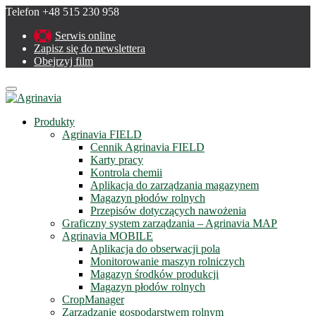
Telefon +48 515 230 958
Serwis online
Zapisz się do newslettera
Obejrzyj film
Menu
Produkty
Agrinavia FIELD
Cennik Agrinavia FIELD
Karty pracy
Kontrola chemii
Aplikacja do zarządzania magazynem
Magazyn płodów rolnych
Przepisów dotyczących nawożenia
Graficzny system zarządzania – Agrinavia MAP
Agrinavia MOBILE
Aplikacja do obserwacji pola
Monitorowanie maszyn rolniczych
Magazyn środków produkcji
Magazyn płodów rolnych
CropManager
Zarządzanie gospodarstwem rolnym