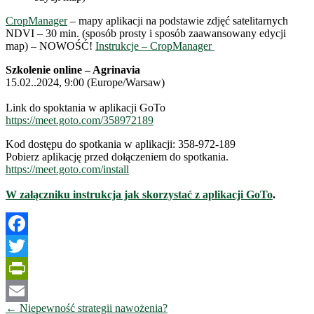
CropManager
– mapy aplikacji na podstawie zdjęć satelitarnych
NDVI – 30 min. (sposób prosty i sposób zaawansowany edycji
map) – NOWOŚĆ!
Instrukcje – CropManager
Szkolenie online – Agrinavia
15.02..2024, 9:00 (Europe/Warsaw)
Link do spoktania w aplikacji GoTo
https://meet.goto.com/358972189
Kod dostępu do spotkania w aplikacji: 358-972-189
Pobierz aplikację przed dołączeniem do spotkania.
https://meet.goto.com/install
W załączniku instrukcja jak skorzystać z aplikacji GoTo
.
Facebook
Twitter
PrintFriendly
Nawigacja
←
Niepewność strategii nawożenia?
Email