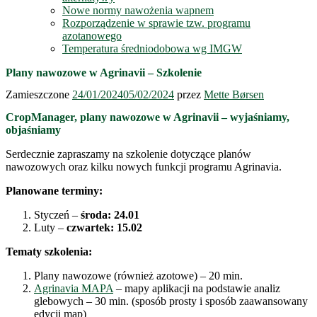
Nowe normy nawożenia wapnem
Rozporządzenie w sprawie tzw. programu
azotanowego
Temperatura średniodobowa wg IMGW
Plany nawozowe w Agrinavii – Szkolenie
Zamieszczone
24/01/2024
05/02/2024
przez
Mette Børsen
CropManager, plany nawozowe w Agrinavii – wyjaśniamy,
objaśniamy
Serdecznie zapraszamy na szkolenie dotyczące planów
nawozowych oraz kilku nowych funkcji programu Agrinavia.
Planowane terminy:
Styczeń –
środa: 24.01
Luty –
czwartek: 15.02
Tematy szkolenia:
Plany nawozowe (również azotowe) – 20 min.
Agrinavia MAPA
– mapy aplikacji na podstawie analiz
glebowych – 30 min. (sposób prosty i sposób zaawansowany
edycji map)