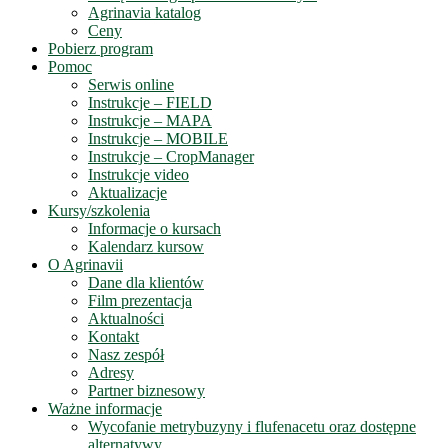
Agrinavia katalog
Ceny
Pobierz program
Pomoc
Serwis online
Instrukcje – FIELD
Instrukcje – MAPA
Instrukcje – MOBILE
Instrukcje – CropManager
Instrukcje video
Aktualizacje
Kursy/szkolenia
Informacje o kursach
Kalendarz kursow
O Agrinavii
Dane dla klientów
Film prezentacja
Aktualności
Kontakt
Nasz zespół
Adresy
Partner biznesowy
Ważne informacje
Wycofanie metrybuzyny i flufenacetu oraz dostępne
alternatywy