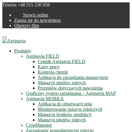
Telefon +48 515 230 958
Serwis online
Zapisz się do newslettera
Obejrzyj film
Menu
Produkty
Agrinavia FIELD
Cennik Agrinavia FIELD
Karty pracy
Kontrola chemii
Aplikacja do zarządzania magazynem
Magazyn płodów rolnych
Przepisów dotyczących nawożenia
Graficzny system zarządzania – Agrinavia MAP
Agrinavia MOBILE
Aplikacja do obserwacji pola
Monitorowanie maszyn rolniczych
Magazyn środków produkcji
Magazyn płodów rolnych
CropManager
Zarządzanie gospodarstwem rolnym