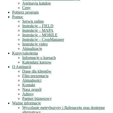
Agrinavia katalog
Ceny
Pobierz program
Pomoc
Serwis online
Instrukcje – FIELD
Instrukcje – MAPA
Instrukcje – MOBILE
Instrukcje – CropManager
Instrukcje video
Aktualizacje
Kursy/szkolenia
Informacje o kursach
Kalendarz kursow
O Agrinavii
Dane dla klientów
Film prezentacja
Aktualności
Kontakt
Nasz zespół
Adresy
Partner biznesowy
Ważne informacje
Wycofanie metrybuzyny i flufenacetu oraz dostępne
alternatywy