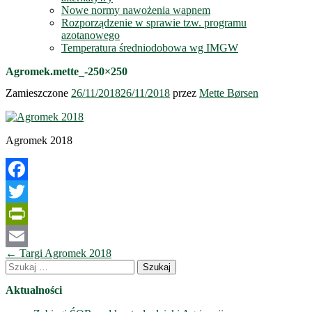
Nowe normy nawożenia wapnem
Rozporządzenie w sprawie tzw. programu
azotanowego
Temperatura średniodobowa wg IMGW
Agromek.mette_-250×250
Zamieszczone
26/11/2018
26/11/2018
przez
Mette Børsen
Agromek 2018
Facebook
Twitter
PrintFriendly
Nawigacja
←
Targi Agromek 2018
Email
wpisów
Szukaj:
Aktualności