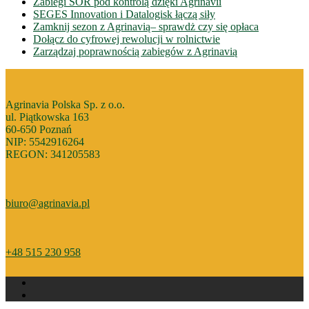
Zabiegi ŚOR pod kontrolą dzięki Agrinavii
SEGES Innovation i Datalogisk łączą siły
Zamknij sezon z Agrinavią– sprawdż czy się opłaca
Dołącz do cyfrowej rewolucji w rolnictwie
Zarządzaj poprawnością zabiegów z Agrinavią
Agrinavia Polska Sp. z o.o.
ul. Piątkowska 163
60-650 Poznań
NIP: 5542916264
REGON: 341205583
biuro@agrinavia.pl
+48 515 230 958