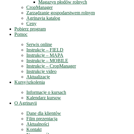
Magazyn płodów rolnych
CropManager
Zarządzanie gospodarstwem rolnym
Agrinavia katalog
Ceny
Pobierz program
Pomoc
Serwis online
Instrukcje – FIELD
Instrukcje – MAPA
Instrukcje – MOBILE
Instrukcje – CropManager
Instrukcje video
Aktualizacje
Kursy/szkolenia
Informacje o kursach
Kalendarz kursow
O Agrinavii
Dane dla klientów
Film prezentacja
Aktualności
Kontakt