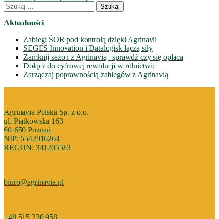
Email
wpisów
Szukaj:
Aktualności
Zabiegi ŚOR pod kontrolą dzięki Agrinavii
SEGES Innovation i Datalogisk łączą siły
Zamknij sezon z Agrinavią– sprawdż czy się opłaca
Dołącz do cyfrowej rewolucji w rolnictwie
Zarządzaj poprawnością zabiegów z Agrinavią
Agrinavia Polska Sp. z o.o.
ul. Piątkowska 163
60-650 Poznań
NIP: 5542916264
REGON: 341205583
biuro@agrinavia.pl
+48 515 230 958