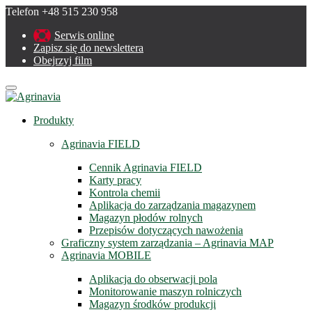
Telefon +48 515 230 958
Serwis online
Zapisz się do newslettera
Obejrzyj film
Menu
Produkty
Agrinavia FIELD
Cennik Agrinavia FIELD
Karty pracy
Kontrola chemii
Aplikacja do zarządzania magazynem
Magazyn płodów rolnych
Przepisów dotyczących nawożenia
Graficzny system zarządzania – Agrinavia MAP
Agrinavia MOBILE
Aplikacja do obserwacji pola
Monitorowanie maszyn rolniczych
Magazyn środków produkcji