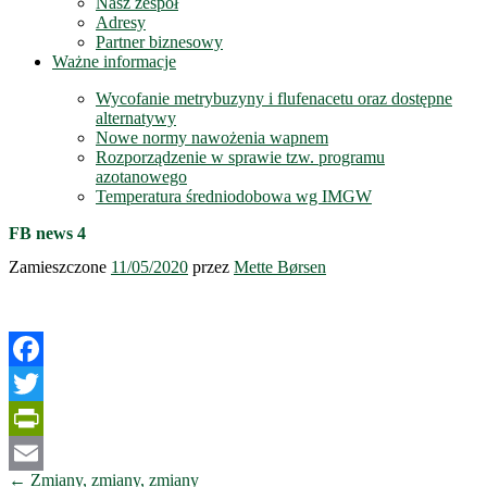
Nasz zespół
Adresy
Partner biznesowy
Ważne informacje
Wycofanie metrybuzyny i flufenacetu oraz dostępne
alternatywy
Nowe normy nawożenia wapnem
Rozporządzenie w sprawie tzw. programu
azotanowego
Temperatura średniodobowa wg IMGW
FB news 4
Zamieszczone
11/05/2020
przez
Mette Børsen
Facebook
Twitter
PrintFriendly
Nawigacja
←
Zmiany, zmiany, zmiany