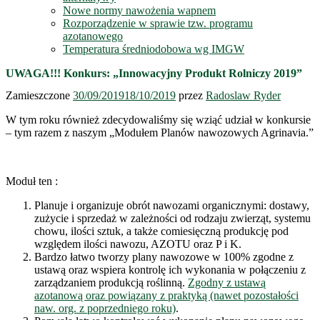
Nowe normy nawożenia wapnem
Rozporządzenie w sprawie tzw. programu
azotanowego
Temperatura średniodobowa wg IMGW
UWAGA!!! Konkurs: „Innowacyjny Produkt Rolniczy 2019”
Zamieszczone
30/09/2019
18/10/2019
przez
Radoslaw Ryder
W tym roku również zdecydowaliśmy się wziąć udział w konkursie
– tym razem z naszym „Modułem Planów nawozowych Agrinavia.”
Moduł ten :
Planuje i organizuje obrót nawozami organicznymi: dostawy,
zużycie i sprzedaż w zależności od rodzaju zwierząt, systemu
chowu, ilości sztuk, a także comiesięczną produkcję pod
względem ilości nawozu, AZOTU oraz P i K.
Bardzo łatwo tworzy plany nawozowe w 100% zgodne z
ustawą oraz wspiera kontrolę ich wykonania w połączeniu z
zarządzaniem produkcją roślinną.
Zgodny z ustawą
azotanową oraz powiązany z praktyką (nawet pozostałości
naw. org. z poprzedniego roku)
.