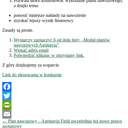
Pozwala łatwo kontrolować wykonanie planu nawozowego,
a dzięki temu:
ponosić mniejsze nakłady na nawożenie
uzyskać lepszy wynik finansowy
Zasady są proste.
Wystarczy zaznaczyć 6 od dołu listy: „Moduł planów
nawozowych Agrinavia”
Wpisać adres email
Potwierdzić klikając w otrzymany link.
Z góry dziękujemy za wsparcie.
Link do głosowania w konkursie
Facebook
Twitter
PrintFriendly
Nawigacja
←
Plan nawozowy – Agrinavia Field uwzględnia już nowe prawo
Email
wpisów
azotanowe