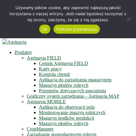
Telefon +48 515 230 958
Używamy plików cookie, aby zapewnić najlepszą jakość
korzystania z naszej witryny. Jeśli nadal będziesz korzystać z
Serwis online
tej strony, założymy, że się z nią zgadzasz.
Zapisz się do newslettera
Obejrzyj film
Ok
Polityka prywatności
Menu
Produkty
Agrinavia FIELD
Cennik Agrinavia FIELD
Karty pracy
Kontrola chemii
Aplikacja do zarządzania magazynem
Magazyn płodów rolnych
Przepisów dotyczących nawożenia
Graficzny system zarządzania – Agrinavia MAP
Agrinavia MOBILE
Aplikacja do obserwacji pola
Monitorowanie maszyn rolniczych
Magazyn środków produkcji
Magazyn płodów rolnych
CropManager
Zarządzanie gospodarstwem rolnym