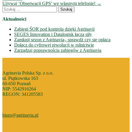
Używaj ‘Obserwacji GPS’ we własnym telefonie!
→
Szukaj:
Aktualności
Zabiegi ŚOR pod kontrolą dzięki Agrinavii
SEGES Innovation i Datalogisk łączą siły
Zamknij sezon z Agrinavią– sprawdż czy się opłaca
Dołącz do cyfrowej rewolucji w rolnictwie
Zarządzaj poprawnością zabiegów z Agrinavią
Agrinavia Polska Sp. z o.o.
ul. Piątkowska 163
60-650 Poznań
NIP: 5542916264
REGON: 341205583
biuro@agrinavia.pl