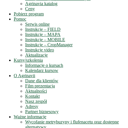
Agrinavia katalog
Ceny
Pobierz program
Pomoc
Serwis online
Instrukcje – FIELD
Instrukcje – MAPA
Instrukcje – MOBILE
Instrukcje – CropManager
Instrukcje video
Aktualizacje
Kursy/szkolenia
Informacje o kursach
Kalendarz kursow
O Agrinavii
Dane dla klientów
Film prezentacja
Aktualności
Kontakt
Nasz zespół
Adresy
Partner biznesowy
Ważne informacje
Wycofanie metrybuzyny i flufenacetu oraz dostępne
alternatywy