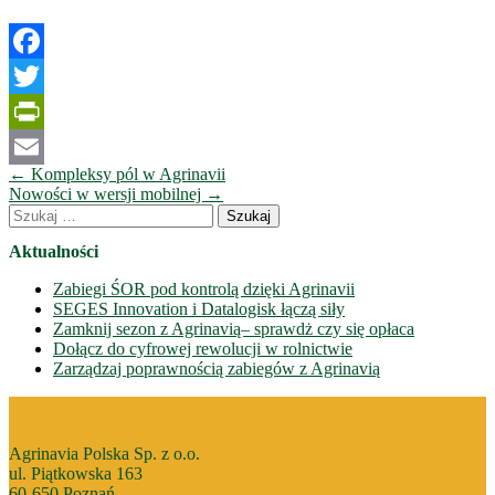
Facebook
Twitter
PrintFriendly
Nawigacja
←
Kompleksy pól w Agrinavii
Email
wpisów
Nowości w wersji mobilnej
→
Szukaj:
Aktualności
Zabiegi ŚOR pod kontrolą dzięki Agrinavii
SEGES Innovation i Datalogisk łączą siły
Zamknij sezon z Agrinavią– sprawdż czy się opłaca
Dołącz do cyfrowej rewolucji w rolnictwie
Zarządzaj poprawnością zabiegów z Agrinavią
Agrinavia Polska Sp. z o.o.
ul. Piątkowska 163
60-650 Poznań