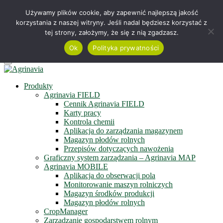
Telefon +48 515 230 958
Używamy plików cookie, aby zapewnić najlepszą jakość
korzystania z naszej witryny. Jeśli nadal będziesz korzystać z
Serwis online
tej strony, założymy, że się z nią zgadzasz.
Zapisz się do newslettera
Obejrzyj film
Ok
Polityka prywatności
Menu
Produkty
Agrinavia FIELD
Cennik Agrinavia FIELD
Karty pracy
Kontrola chemii
Aplikacja do zarządzania magazynem
Magazyn płodów rolnych
Przepisów dotyczących nawożenia
Graficzny system zarządzania – Agrinavia MAP
Agrinavia MOBILE
Aplikacja do obserwacji pola
Monitorowanie maszyn rolniczych
Magazyn środków produkcji
Magazyn płodów rolnych
CropManager
Zarządzanie gospodarstwem rolnym