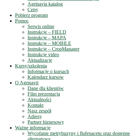
Agrinavia katalog
Ceny
Pobierz program
Pomoc
Serwis online
Instrukcje – FIELD
Instrukcje – MAPA
Instrukcje – MOBILE
Instrukcje – CropManager
Instrukcje video
Aktualizacje
Kursy/szkolenia
Informacje o kursach
Kalendarz kursow
O Agrinavii
Dane dla klientów
Film prezentacja
Aktualności
Kontakt
Nasz zespół
Adresy
Partner biznesowy
Ważne informacje
Wycofanie metrybuzyny i flufenacetu oraz dostępne
alternatywy