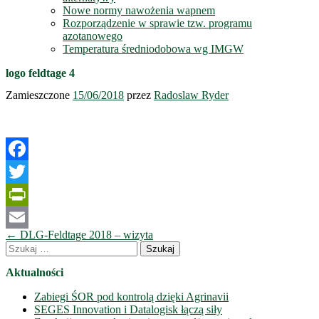
Nowe normy nawożenia wapnem
Rozporządzenie w sprawie tzw. programu
azotanowego
Temperatura średniodobowa wg IMGW
logo feldtage 4
Zamieszczone
15/06/2018
przez
Radoslaw Ryder
Facebook
Twitter
PrintFriendly
Nawigacja
←
DLG-Feldtage 2018 – wizyta
Email
wpisów
Szukaj:
Aktualności
Zabiegi ŚOR pod kontrolą dzięki Agrinavii
SEGES Innovation i Datalogisk łączą siły