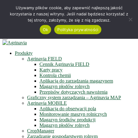
Telefon +48 515 230 958
Używamy plików cookie, aby zapewnić najlepszą jakość
korzystania z naszej witryny. Jeśli nadal będziesz korzystać z
Serwis online
tej strony, założymy, że się z nią zgadzasz.
Zapisz się do newslettera
Obejrzyj film
Ok
Polityka prywatności
Menu
Produkty
Agrinavia FIELD
Cennik Agrinavia FIELD
Karty pracy
Kontrola chemii
Aplikacja do zarządzania magazynem
Magazyn płodów rolnych
Przepisów dotyczących nawożenia
Graficzny system zarządzania – Agrinavia MAP
Agrinavia MOBILE
Aplikacja do obserwacji pola
Monitorowanie maszyn rolniczych
Magazyn środków produkcji
Magazyn płodów rolnych
CropManager
Zarządzanie gospodarstwem rolnym