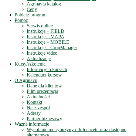
Agrinavia katalog
Ceny
Pobierz program
Pomoc
Serwis online
Instrukcje – FIELD
Instrukcje – MAPA
Instrukcje – MOBILE
Instrukcje – CropManager
Instrukcje video
Aktualizacje
Kursy/szkolenia
Informacje o kursach
Kalendarz kursow
O Agrinavii
Dane dla klientów
Film prezentacja
Aktualności
Kontakt
Nasz zespół
Adresy
Partner biznesowy
Ważne informacje
Wycofanie metrybuzyny i flufenacetu oraz dostępne
alternatywy