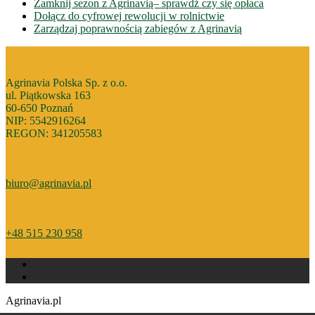
Zamknij sezon z Agrinavią– sprawdż czy się opłaca
Dołącz do cyfrowej rewolucji w rolnictwie
Zarządzaj poprawnością zabiegów z Agrinavią
Agrinavia Polska Sp. z o.o.
ul. Piątkowska 163
60-650 Poznań
NIP: 5542916264
REGON: 341205583
biuro@agrinavia.pl
+48 515 230 958
Agrinavia.pl